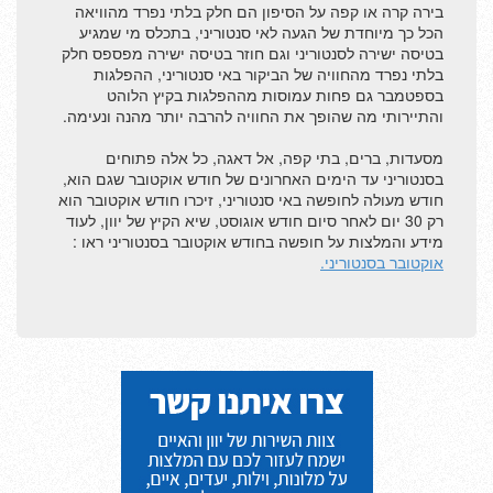
בירה קרה או קפה על הסיפון הם חלק בלתי נפרד מהוויאה
הכל כך מיוחדת של הגעה לאי סנטוריני, בתכלס מי שמגיע
מפת האי סנטוריני
בטיסה ישירה לסנטוריני וגם חוזר בטיסה ישירה מפספס חלק
בלתי נפרד מהחוויה של הביקור באי סנטוריני, ההפלגות
שאלות ותשובות
בספטמבר גם פחות עמוסות מההפלגות בקיץ הלוהט
והתיירותי מה שהופך את החוויה להרבה יותר מהנה ונעימה.
מלונות בכל יוון
מסעדות, ברים, בתי קפה, אל דאגה, כל אלה פתוחים
חורף בסנטוריני
בסנטוריני עד הימים האחרונים של חודש אוקטובר שגם הוא,
חודש מעולה לחופשה באי סנטוריני, זיכרו חודש אוקטובר הוא
הגעה מסנטוריני לפארוס!
רק 30 יום לאחר סיום חודש אוגוסט, שיא הקיץ של יוון, לעוד
מידע והמלצות על חופשה בחודש אוקטובר בסנטוריני ראו :
נדלן ביוון, סנטוריני
אוקטובר בסנטוריני.
מרודוס לסנטוריני
אוקטובר בסנטוריני
מזג אוויר בסנטוריני
וילה בסנטוריני
שרות והמלצות - חינם