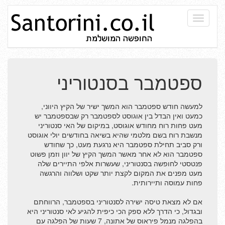
Toggle
navigati
הזמנת מלון בסנטוריני
ספטמבר בסנטוריני
אטרקציות בסנטוריני
הפלגה מכרתים לסנטוריני
למעשה חודש ספטמבר הוא המשך ישיר של הקיץ היווני,
כמעט ואין הבדל בין אוגוסט לספטמבר רק שבספטמבר יש
מלונות יוקרה ווילות
מעט פחות רוח מחודש אוגוסט, במיקום של האי סנטוריני
מנשבת רוח בשם מלטמי שהיא בשיאה בחודשים יולי אוגוסט
חופים ועיירות בסנטוריני
ורק סביב תחילת ספטמבר היא נרגעת מעט, כך שחודש
ספטמבר הוא לא אחר מאשר המשך הקיץ של יוון וזמן פשוט
ספטמבר בסנטוריני
פנטסטי לחופשה בסנטוריני, שעשרות אלפי התיירים שלה
מעט מפנים את המקום לקצת יותר שקט ושלווה והרגשה
נופש בסנטוריני המלצה
פחות עמוסה ותיירותית.
מידע למטיילים בסנטוריני
אם לא מצאת טיסה ישירה לסנטוריני בספטמבר, הרווחתם
ובגדול, כי הדרך ללא ספק הכי כיפית להגיע לאי סנטוריני היא
בהפלגה מנמל פיראוס של אתונה, 7 שעות של הפלגה עם
האיים שמסביב לסנטוריני