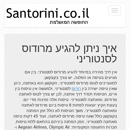
Toggle
navigati
הזמנת מלון בסנטוריני
איך ניתן להגיע מרודוס
אטרקציות בסנטוריני
לסנטוריני
הפלגה מכרתים לסנטוריני
מלונות יוקרה ווילות
אין דרך מהירה במיוחד להגיע מרודוס לסנטורני. בין אם
מגיעים בטיסה או הפלגה, יש צורך בקונקשן.
חופים ועיירות בסנטוריני
למעוניינים לטוס מרודוס לסנטוריני, הקוקשן הוא באתונה, כיוון
שאין טיסה ישירה בין
רודוס
לסנטוריני, ולמעשה אין טיסות בין
ספטמבר בסנטוריני
איים, הטיסות תמיד דרך אתונה, לכן יש צורך לטוס לאתונה
מרודוס, ומאתונה לסנטוריני. טיסות אלה זמינות מדי יום.
נופש בסנטוריני המלצה
בעונת הקיץ יוצאות לפחות 8 טיסות ביום מרודוס לאתונה
ומאתונה לסנטוריני. משך הטיסות לא כולל זמן המתנה
בקונקשן כולל שעה טיסה מרודוס לאתונה, ועוד 45 דקות טיסה
מידע למטיילים בסנטוריני
מאתונה לסנטוריני, וזמן המתנה ביניהם בהתאם ללוח טיסות.
חברות התעופה המקומיות: Aegean Airlines, Olympic Air ו-
האיים שמסביב לסנטוריני