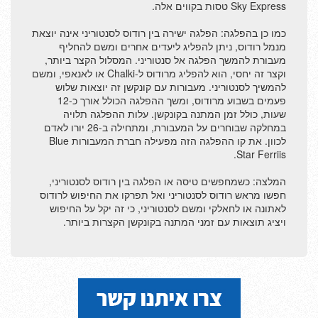
Sky Express טסות בקווים אלה.
מפת האי סנטוריני
כמו כן בהפלגה: הפלגה ישירה בין רודוס לסנטוריני אינה יוצאת
מנמל רודוס, ניתן להפליג ליעדים אחרים ומשם להחליף
שאלות ותשובות
מעבורת להמשך הפלגה אל סנטוריני. המסלול הקצר ביותר,
וקצר זה יחסי, הוא להפליג מרודוס ל-Chalki או לאנאפי, ומשם
מלונות בכל יוון
להמשיך לסנטוריני. מעבורות עם קונקשן זה יוצאות שלוש
פעמים בשבוע מרודוס, ומשך ההפלגה הכולל אורך כ-12
חורף בסנטוריני
שעות, כולל זמן המתנה בקונקשן. עלות ההפלגה תלויה
במחלקה שבוחרים על המעבורת, ומתחילה ב-26 יורו לאדם
הגעה מסנטוריני לפארוס!
לכוון. את קו ההפלגה הזה מפעילה חברת המעבורות Blue
Star Ferriis.
נדלן ביוון, סנטוריני
המלצה: כשמחפשים טיסה או הפלגה בין רודוס לסנטוריני,
מרודוס לסנטוריני
חפשו מראש רודוס לסנטוריני ואל תפרקו את החיפוש לרודוס
לאתונה או לחאלקי ומשם לסנטוריני, כי זה יקל על החיפוש
ויציג תוצאות עם זמני המתנה בקונקשן הקצרות ביותר.
אוקטובר בסנטוריני
מזג אוויר בסנטוריני
וילה בסנטוריני
שרות והמלצות - חינם